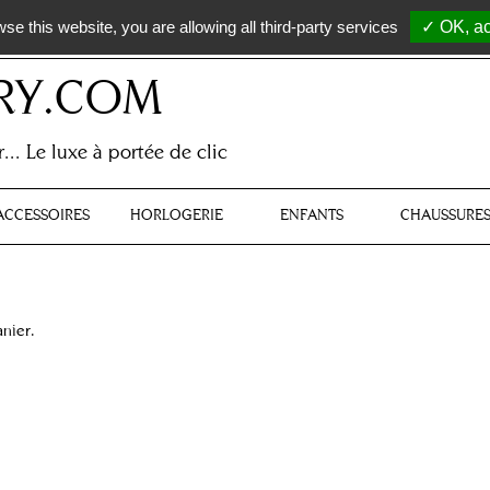
wse this website, you are allowing all third-party services
✓ OK, ac
RY.COM
r... Le luxe à portée de clic
ACCESSOIRES
HORLOGERIE
ENFANTS
CHAUSSURE
anier.